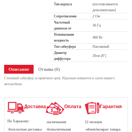
Тип корпуса
(изготавливается
дополнительно)
Сопротивление
2 Ом
Частотный
36 Гц
диапазон от
Номинальная
400 Вт
мощность
Тип сабвуфера
Пассивный
Диаметр
20см (8'')
диффузора
Описание
Отзывы (0)
Стильный сабвуфер за приятную цену. Идеально впишется в салон вашего
автомобиля.
Доставка
Оплата
Гарантия
По Харькову:
-наличными
12 месяцев
-бесплатная доставка
-безналичными
-обмен/возврат товара