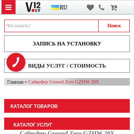
Вход
/
Регистрация
АВТОЗВУК
АВТОСВЕТ
Поиск
АКСЕССУАРЫ И ДОПОЛНИТЕЛЬНОЕ ОБОРУДОВАНИЕ
АККУМУЛЯТОРЫ
ВИДЕОРЕГИСТРАТОРЫ
КНОПКА
ЗВ'ЯЗКУ
ВИДЫ УСЛУГ / СТОИМОСТЬ
МУЛЬТИМЕДИА
Главная
»
Сабвуфер Ground Zero GZHW 20X
НАВИГАТОРЫ
ОХРАННЫЕ СИСТЕМЫ
КАТАЛОГ ТОВАРОВ
ПАРКОВОЧНЫЕ СИСТЕМЫ
ТОНИРОВАНИЕ / БРОНИРОВАНИЕ
КАТАЛОГ УСЛУГ
Сабвуфер Ground Zero GZHW 20X