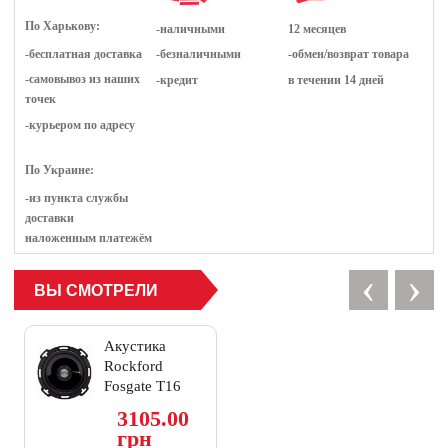
По Харькову:
-наличными
12 месяцев
-бесплатная доставка
-безналичными
-обмен/возврат товара
-самовывоз из наших
-кредит
в течении 14 дней
точек
-курьером по адресу
По Украине:
-из пункта службы
доставки
наложенным платежём
‹
›
ВЫ СМОТРЕЛИ
Акустика
Rockford
Fosgate T16
3105.00
грн