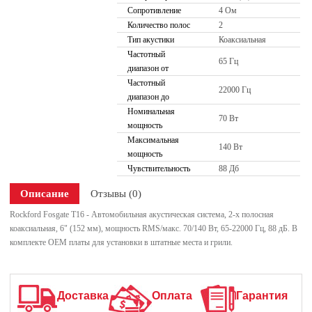
Сопротивление
4 Ом
Количество полос
2
Тип акустики
Коаксиальная
Частотный
65 Гц
диапазон от
Частотный
22000 Гц
диапазон до
Номинальная
70 Вт
мощность
Максимальная
140 Вт
мощность
Чувствительность
88 Дб
Описание
Отзывы (0)
Rockford Fosgate T16 - Автомобильная акустическая система, 2-х полосная
коаксиальная, 6" (152 мм), мощность RMS/макс. 70/140 Вт, 65-22000 Гц, 88 дБ. В
комплекте OEM платы для установки в штатные места и грили.
Доставка
Оплата
Гарантия