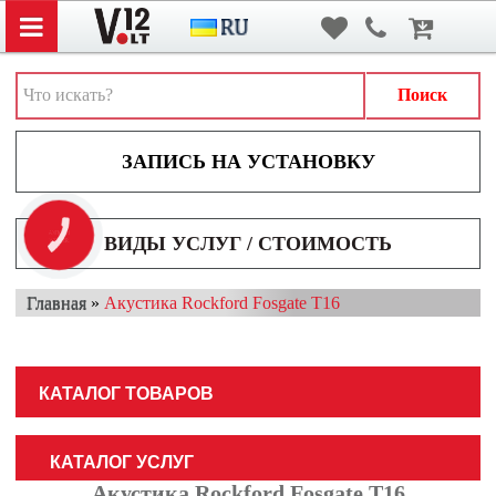
Вход
/
Регистрация
АВТОЗВУК
АВТОСВЕТ
Поиск
АКСЕССУАРЫ И ДОПОЛНИТЕЛЬНОЕ ОБОРУДОВАНИЕ
АККУМУЛЯТОРЫ
ВИДЕОРЕГИСТРАТОРЫ
КНОПКА
ВИДЫ УСЛУГ / СТОИМОСТЬ
ЗВ'ЯЗКУ
МУЛЬТИМЕДИА
Главная
»
Акустика Rockford Fosgate T16
НАВИГАТОРЫ
ОХРАННЫЕ СИСТЕМЫ
КАТАЛОГ ТОВАРОВ
ПАРКОВОЧНЫЕ СИСТЕМЫ
ТОНИРОВАНИЕ / БРОНИРОВАНИЕ
КАТАЛОГ УСЛУГ
Акустика Rockford Fosgate T16