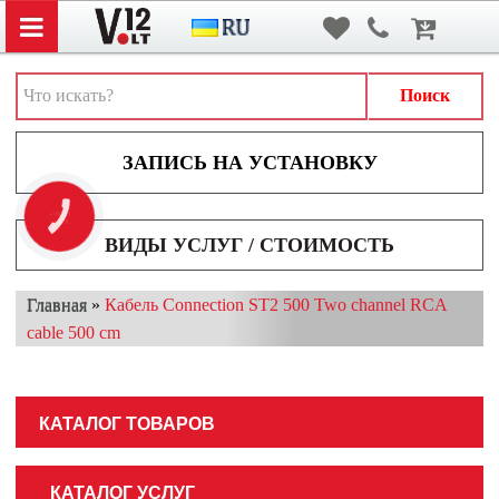
Вход
/
Регистрация
АВТОЗВУК
АВТОСВЕТ
Поиск
АКСЕССУАРЫ И ДОПОЛНИТЕЛЬНОЕ ОБОРУДОВАНИЕ
АККУМУЛЯТОРЫ
КНОПКА
ВИДЕОРЕГИСТРАТОРЫ
ЗВ'ЯЗКУ
ВИДЫ УСЛУГ / СТОИМОСТЬ
МУЛЬТИМЕДИА
Главная
»
Кабель Connection ST2 500 Two channel RCA
НАВИГАТОРЫ
cable 500 cm
ОХРАННЫЕ СИСТЕМЫ
ПАРКОВОЧНЫЕ СИСТЕМЫ
КАТАЛОГ ТОВАРОВ
ТОНИРОВАНИЕ / БРОНИРОВАНИЕ
КАТАЛОГ УСЛУГ