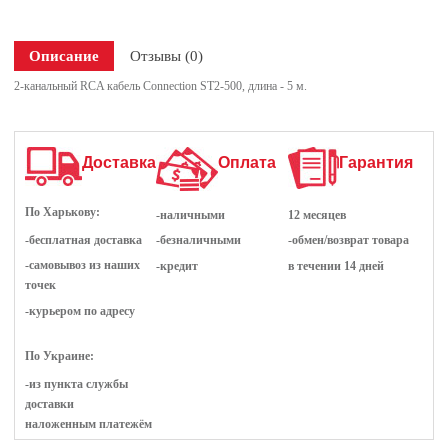
Описание
Отзывы (0)
2-канальный RCA кабель Connection ST2-500, длина - 5 м.
Доставка
Оплата
Гарантия
По Харькову:
-наличными
12 месяцев
-бесплатная доставка
-безналичными
-обмен/возврат товара
-самовывоз из наших
-кредит
в течении 14 дней
точек
-курьером по адресу
По Украине:
-из пункта службы
доставки
наложенным платежём