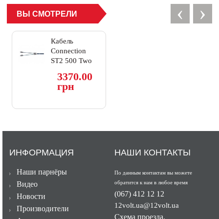
‹
›
ВЫ СМОТРЕЛИ
Кабель
Connection
ST2 500 Two
channel RCA
3370.00
cable 500 cm
грн
ИНФОРМАЦИЯ
НАШИ КОНТАКТЫ
Наши парнёры
По данным контактам вы можете
обратится к нам в любое время
Видео
(067) 412 12 12
Новости
12volt.ua@12volt.ua
Производители
Схема проезда.