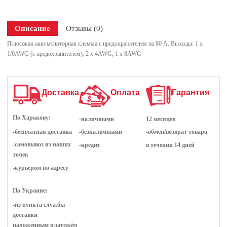
Описание
Отзывы (0)
Плюсовая аккумуляторная клемма с предохранителем на 80 А. Выходы: 1 x
1/0AWG (с предохранителем), 2 x 4AWG, 1 x 8AWG
Доставка
Оплата
Гарантия
По Харькову:
-наличными
12 месяцев
-бесплатная доставка
-безналичными
-обмен/возврат товара
-самовывоз из наших
-кредит
в течении 14 дней
точек
-курьером по адресу
По Украине:
-из пункта службы
доставки
наложенным платежём