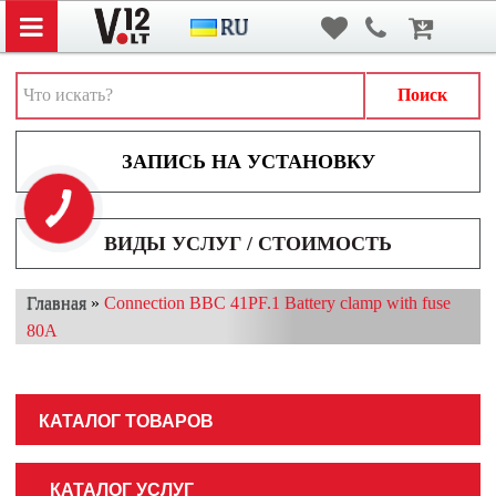
Вход
/
Регистрация
АВТОЗВУК
АВТОСВЕТ
Поиск
АКСЕССУАРЫ И ДОПОЛНИТЕЛЬНОЕ ОБОРУДОВАНИЕ
АККУМУЛЯТОРЫ
ВИДЕОРЕГИСТРАТОРЫ
ВИДЫ УСЛУГ / СТОИМОСТЬ
МУЛЬТИМЕДИА
Главная
»
Connection BBC 41PF.1 Battery clamp with fuse
НАВИГАТОРЫ
80A
ОХРАННЫЕ СИСТЕМЫ
ПАРКОВОЧНЫЕ СИСТЕМЫ
КАТАЛОГ ТОВАРОВ
ТОНИРОВАНИЕ / БРОНИРОВАНИЕ
КАТАЛОГ УСЛУГ