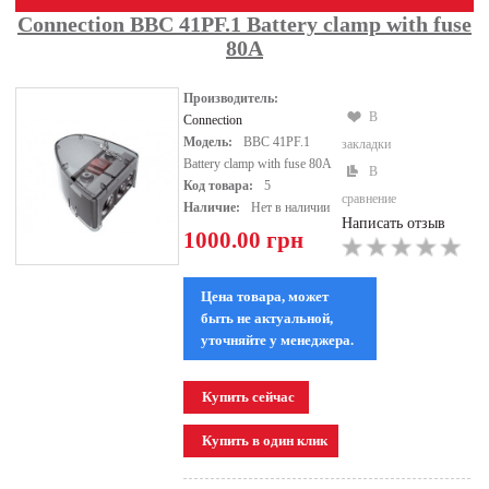
Connection BBC 41PF.1 Battery clamp with fuse
80A
Производитель:
В
Connection
Модель:
BBC 41PF.1
закладки
Battery clamp with fuse 80A
В
Код товара:
5
сравнение
Наличие:
Нет в наличии
Написать отзыв
1000.00 грн
Цена товара, может
быть не актуальной,
уточняйте у менеджера.