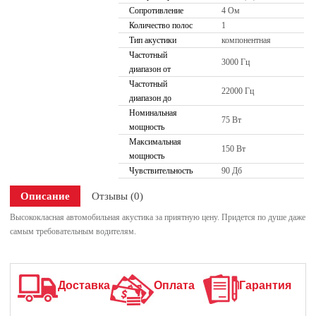
Сопротивление
4 Ом
Количество полос
1
Тип акустики
компонентная
Частотный
3000 Гц
диапазон от
Частотный
22000 Гц
диапазон до
Номинальная
75 Вт
мощность
Максимальная
150 Вт
мощность
Чувствительность
90 Дб
Описание
Отзывы (0)
Высококласная автомобильная акустика за приятную цену. Придется по душе даже
самым требовательным водителям.
Доставка
Оплата
Гарантия