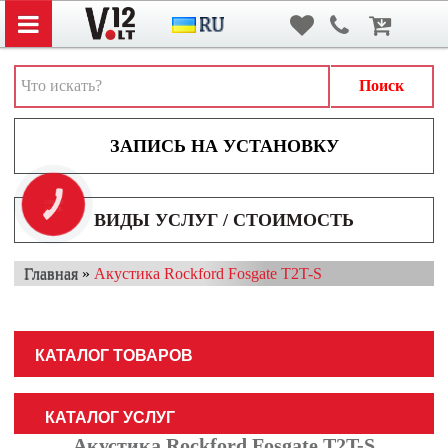
Вход
/
Регистрация
АВТОЗВУК
АВТОСВЕТ
Поиск
АКСЕССУАРЫ И ДОПОЛНИТЕЛЬНОЕ ОБОРУДОВАНИЕ
АККУМУЛЯТОРЫ
ВИДЕОРЕГИСТРАТОРЫ
КНОПКА
ЗВ'ЯЗКУ
ВИДЫ УСЛУГ / СТОИМОСТЬ
МУЛЬТИМЕДИА
Главная
»
Акустика Rockford Fosgate T2T-S
НАВИГАТОРЫ
ОХРАННЫЕ СИСТЕМЫ
КАТАЛОГ ТОВАРОВ
ПАРКОВОЧНЫЕ СИСТЕМЫ
ТОНИРОВАНИЕ / БРОНИРОВАНИЕ
КАТАЛОГ УСЛУГ
Акустика Rockford Fosgate T2T-S