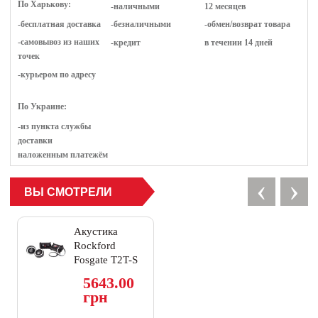
По Харькову:
-наличными
12 месяцев
-бесплатная доставка
-безналичными
-обмен/возврат товара
-самовывоз из наших
-кредит
в течении 14 дней
точек
-курьером по адресу
По Украине:
-из пункта службы
доставки
наложенным платежём
‹
›
ВЫ СМОТРЕЛИ
Акустика
Rockford
Fosgate T2T-S
5643.00
грн