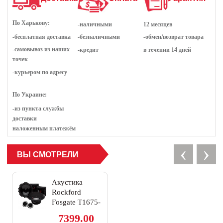
По Харькову:
-наличными
12 месяцев
-бесплатная доставка
-безналичными
-обмен/возврат товара
-самовывоз из наших
-кредит
в течении 14 дней
точек
-курьером по адресу
По Украине:
-из пункта службы
доставки
наложенным платежём
‹
›
ВЫ СМОТРЕЛИ
Акустика
Rockford
Fosgate T1675-
S
7399.00