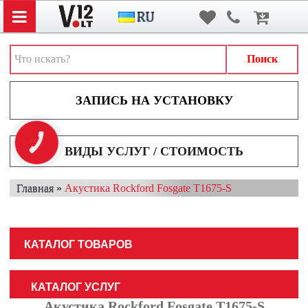
Вход
/
Регистрация
АВТОЗВУК
АВТОСВЕТ
Поиск
АКСЕССУАРЫ И ДОПОЛНИТЕЛЬНОЕ ОБОРУДОВАНИЕ
АККУМУЛЯТОРЫ
ВИДЕОРЕГИСТРАТОРЫ
КНОПКА
ЗВ'ЯЗКУ
ВИДЫ УСЛУГ / СТОИМОСТЬ
МУЛЬТИМЕДИА
Главная
»
Акустика Rockford Fosgate T1675-S
НАВИГАТОРЫ
ОХРАННЫЕ СИСТЕМЫ
КАТАЛОГ ТОВАРОВ
ПАРКОВОЧНЫЕ СИСТЕМЫ
ТОНИРОВАНИЕ / БРОНИРОВАНИЕ
КАТАЛОГ УСЛУГ
Акустика Rockford Fosgate T1675-S