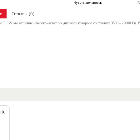
Чувствительность
7
е
Отзывы (0)
te T1T-S это отличный высокочастотник диапазон которого составляет 3500 - 22000 Гц. 
ate