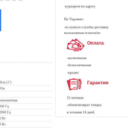
-курьером по адресу
По Украине:
-из пункта службы доставки
наложенным платежём
Оплата
-наличными
-безналичными
-кредит
Гарантия
6см (1'')
 Ом
12 месяцев
омпонентная
-обмен/возврат товара
500 Гц
2000 Гц
в течении 14 дней
0 Вт
0 Вт