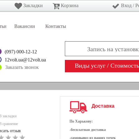
Закладки
Корзина
Вход
/
Р
тьи
Вакансии
Контакты
(097) 000-12-12
12volt.ua@12volt.ua
Виды услуг / Стоимост
Вход
/
Регистрация
РАТОРЫ
МУЛЬТИМЕДИА
НАВИГАТОРЫ
Доставка
В закладки
По Харькову:
В сравнение
-бесплатная доставка
сать отзыв
-самовывоз из наших точек