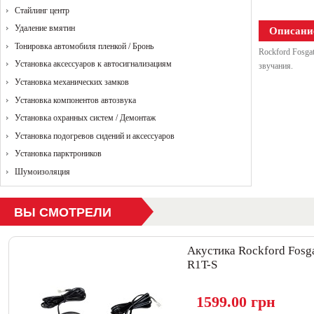
Стайлинг центр
Удаление вмятин
Описани
Тонировка автомобиля пленкой / Бронь
Rockford Fosga
Установка аксессуаров к автосигнализациям
звучания.
Установка механических замков
Установка компонентов автозвука
Установка охранных систем / Демонтаж
Установка подогревов сидений и аксессуаров
Установка парктроников
Шумоизоляция
ВЫ СМОТРЕЛИ
Акустика Rockford Fosg
R1T-S
1599.00 грн