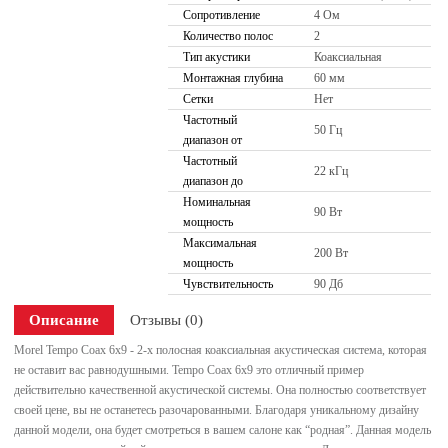
Сопротивление
4 Ом
Количество полос
2
Тип акустики
Коаксиальная
Монтажная глубина
60 мм
Сетки
Нет
Частотный
50 Гц
диапазон от
Частотный
22 кГц
диапазон до
Номинальная
90 Вт
мощность
Максимальная
200 Вт
мощность
Чувствительность
90 Дб
Описание
Отзывы (0)
Morel Tempo Coax 6x9 - 2-х полосная коаксиальная акустическая система, которая
не оставит вас равнодушными. Tempo Coax 6x9 это отличный пример
действительно качественной акустической системы. Она полностью соответствует
своей цене, вы не останетесь разочарованными. Благодаря уникальному дизайну
данной модели, она будет смотреться в вашем салоне как “родная”. Данная модель