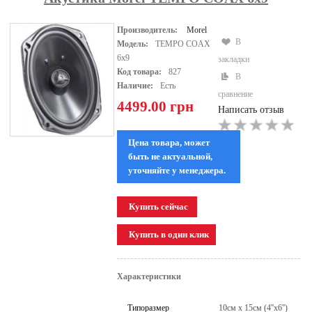
Производитель:
Morel
В
Модель:
TEMPO COAX
6x9
закладки
Код товара:
827
В
Наличие:
Есть
сравнение
4499.00 грн
Написать отзыв
Цена товара, может
быть не актуальной,
уточняйте у менеджера.
Характеристики
Типоразмер
10см x 15см (4''x6'')