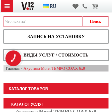
Вход
/
Регистрация
АВТОЗВУК
АВТОСВЕТ
Поиск
АКСЕССУАРЫ И ДОПОЛНИТЕЛЬНОЕ ОБОРУДОВАНИЕ
АККУМУЛЯТОРЫ
ВИДЕОРЕГИСТРАТОРЫ
ВИДЫ УСЛУГ / СТОИМОСТЬ
КНОПКА
МУЛЬТИМЕДИА
ЗВ'ЯЗКУ
Главная
»
Акустика Morel TEMPO COAX 6x9
НАВИГАТОРЫ
ОХРАННЫЕ СИСТЕМЫ
КАТАЛОГ ТОВАРОВ
ПАРКОВОЧНЫЕ СИСТЕМЫ
ТОНИРОВАНИЕ / БРОНИРОВАНИЕ
КАТАЛОГ УСЛУГ
Акустика Morel TEMPO COAX 6x9