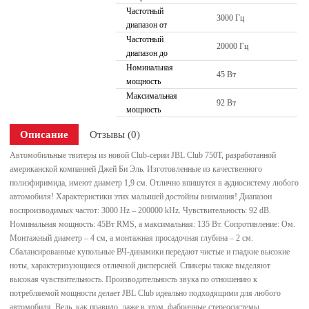
Частотный
3000 Гц
диапазон от
Частотный
20000 Гц
диапазон до
Номинальная
45 Вт
мощность
Максимальная
92 Вт
мощность
Описание
Отзывы (0)
Автомобильные твитеры из новой Club-серии JBL Club 750T, разработанной
американской компанией Джей Би Эль. Изготовленные из качественного
полиэфиримида, имеют диаметр 1,9 см. Отлично впишутся в аудиосистему любого
автомобиля! Характеристики этих малышей достойны внимания! Диапазон
воспроизводимых частот: 3000 Hz – 200000 kHz. Чувствительность: 92 dB.
Номинальная мощность: 45Вт RMS, а максимальная: 135 Вт. Сопротивление: Ом.
Монтажный диаметр – 4 см, а монтажная просадочная глубина – 2 см.
Сбалансированные купольные ВЧ-динамики передают чистые и гладкие высокие
ноты, характеризующиеся отличной дисперсией. Спикеры также выделяют
высокая чувствительность. Производительность звука по отношению к
потребляемой мощности делает JBL Club идеально подходящими для любого
автомобиля. Ведь, как правило, даже в этом, фабричные стереосистемы