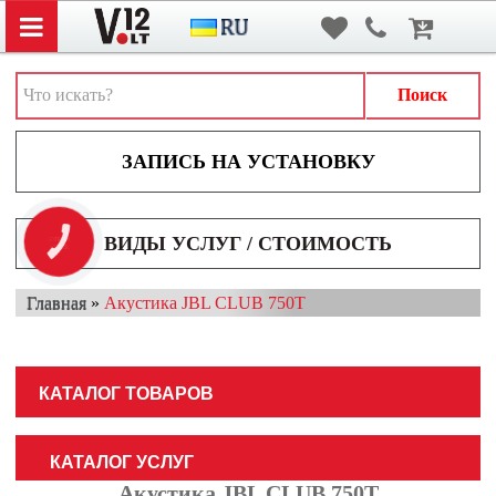
Вход
/
Регистрация
АВТОЗВУК
АВТОСВЕТ
Поиск
АКСЕССУАРЫ И ДОПОЛНИТЕЛЬНОЕ ОБОРУДОВАНИЕ
АККУМУЛЯТОРЫ
ВИДЕОРЕГИСТРАТОРЫ
ВИДЫ УСЛУГ / СТОИМОСТЬ
КНОПКА
ЗВ'ЯЗКУ
МУЛЬТИМЕДИА
Главная
»
Акустика JBL CLUB 750T
НАВИГАТОРЫ
ОХРАННЫЕ СИСТЕМЫ
КАТАЛОГ ТОВАРОВ
ПАРКОВОЧНЫЕ СИСТЕМЫ
ТОНИРОВАНИЕ / БРОНИРОВАНИЕ
КАТАЛОГ УСЛУГ
Акустика JBL CLUB 750T