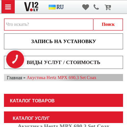
Вход
/
Регистрация
АВТОЗВУК
АВТОСВЕТ
Поиск
АКСЕССУАРЫ И ДОПОЛНИТЕЛЬНОЕ ОБОРУДОВАНИЕ
АККУМУЛЯТОРЫ
ВИДЕОРЕГИСТРАТОРЫ
КНОПКА
ВИДЫ УСЛУГ / СТОИМОСТЬ
ЗВ'ЯЗКУ
МУЛЬТИМЕДИА
Главная
»
Акустика Hertz MPX 690.3 Set Coax
НАВИГАТОРЫ
ОХРАННЫЕ СИСТЕМЫ
КАТАЛОГ ТОВАРОВ
ПАРКОВОЧНЫЕ СИСТЕМЫ
ТОНИРОВАНИЕ / БРОНИРОВАНИЕ
КАТАЛОГ УСЛУГ
Акустика Hertz MPX 690.3 Set Coax