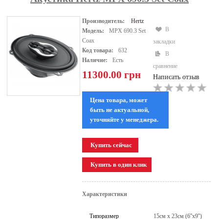
Производитель:
Hertz
В
Модель:
MPX 690.3 Set
Coax
закладки
Код товара:
632
В
Наличие:
Есть
сравнение
11300.00 грн
Написать отзыв
Цена товара, может
быть не актуальной,
уточняйте у менеджера.
Характеристики
Типоразмер
15см x 23см (6''х9'')