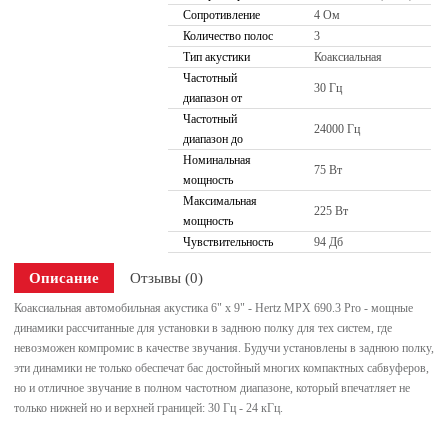
Сопротивление
4 Ом
Количество полос
3
Тип акустики
Коаксиальная
Частотный
30 Гц
диапазон от
Частотный
24000 Гц
диапазон до
Номинальная
75 Вт
мощность
Максимальная
225 Вт
мощность
Чувствительность
94 Дб
Описание
Отзывы (0)
Коаксиальная автомобильная акустика 6" х 9" - Hertz MPX 690.3 Pro - мощные
динамики рассчитанные для установки в заднюю полку для тех систем, где
невозможен компромис в качестве звучания. Будучи установлены в заднюю полку,
эти динамики не только обеспечат бас достойный многих компактных сабвуферов,
но и отличное звучание в полном частотном диапазоне, который впечатляет не
только нижней но и верхней границей: 30 Гц - 24 кГц.