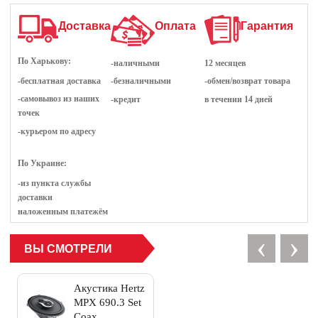
Доставка
Оплата
Гарантия
По Харькову:
-наличными
12 месяцев
-бесплатная доставка
-безналичными
-обмен/возврат товара
-самовывоз из наших
-кредит
в течении 14 дней
точек
-курьером по адресу
По Украине:
-из пункта службы
доставки
наложенным платежём
‹
›
ВЫ СМОТРЕЛИ
Акустика Hertz
MPX 690.3 Set
Coax