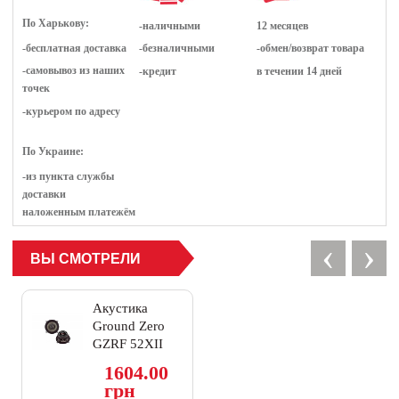
По Харькову:
-наличными
12 месяцев
-бесплатная доставка
-безналичными
-обмен/возврат товара
-самовывоз из наших
-кредит
в течении 14 дней
точек
-курьером по адресу
По Украине:
-из пункта службы
доставки
наложенным платежём
‹
›
ВЫ СМОТРЕЛИ
Акустика
Ground Zero
GZRF 52XII
1604.00
грн