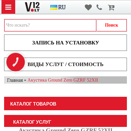
Вход
/
Регистрация
АВТОЗВУК
АВТОСВЕТ
Поиск
АКСЕССУАРЫ И ДОПОЛНИТЕЛЬНОЕ ОБОРУДОВАНИЕ
АККУМУЛЯТОРЫ
ВИДЕОРЕГИСТРАТОРЫ
КНОПКА
ВИДЫ УСЛУГ / СТОИМОСТЬ
ЗВ'ЯЗКУ
МУЛЬТИМЕДИА
Главная
»
Акустика Ground Zero GZRF 52XII
НАВИГАТОРЫ
ОХРАННЫЕ СИСТЕМЫ
КАТАЛОГ ТОВАРОВ
ПАРКОВОЧНЫЕ СИСТЕМЫ
ТОНИРОВАНИЕ / БРОНИРОВАНИЕ
КАТАЛОГ УСЛУГ
Акустика Ground Zero GZRF 52XII