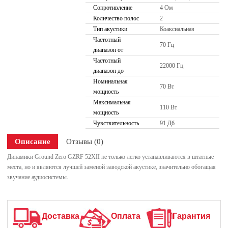
Сопротивление
4 Ом
Количество полос
2
Тип акустики
Коаксиальная
Частотный
70 Гц
диапазон от
Частотный
22000 Гц
диапазон до
Номинальная
70 Вт
мощность
Максимальная
110 Вт
мощность
Чувствительность
91 Дб
Описание
Отзывы (0)
Динамики Ground Zero GZRF 52XII не только легко устанавливаются в штатные
места, но и являются лучшей заменой заводской акустике, значительно обогащая
звучание аудиосистемы.
Доставка
Оплата
Гарантия