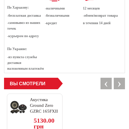
По Харькову:
-наличными
12 месяцев
-бесплатная доставка
-безналичными
-обмен/возврат товара
-самовывоз из наших
-кредит
в течении 14 дней
точек
-курьером по адресу
По Украине:
-из пункта службы
доставки
наложенным платежём
‹
›
ВЫ СМОТРЕЛИ
Акустика
Ground Zero
GZRC 165FXII
5130.00
грн