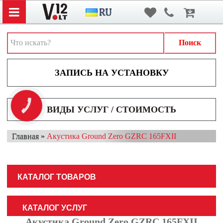
Вход
/
Регистрация
АВТОЗВУК
АВТОСВЕТ
Поиск
АКСЕССУАРЫ И ДОПОЛНИТЕЛЬНОЕ ОБОРУДОВАНИЕ
АККУМУЛЯТОРЫ
ВИДЕОРЕГИСТРАТОРЫ
КНОПКА
ВИДЫ УСЛУГ / СТОИМОСТЬ
ЗВ'ЯЗКУ
МУЛЬТИМЕДИА
Главная
»
Акустика Ground Zero GZRC 165FXII
НАВИГАТОРЫ
ОХРАННЫЕ СИСТЕМЫ
КАТАЛОГ ТОВАРОВ
ПАРКОВОЧНЫЕ СИСТЕМЫ
ТОНИРОВАНИЕ / БРОНИРОВАНИЕ
КАТАЛОГ УСЛУГ
Акустика Ground Zero GZRC 165FXII