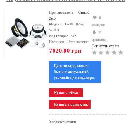
Производитель:
Ground
В
Zero
Модель:
GZRC 165AL
закладки
WHITE
В
Код товара:
542
сравнение
Наличие:
Нет в наличии
Написать отзыв
7020.00 грн
Цена товара, может
быть не актуальной,
уточняйте у менеджера.
Характеристики