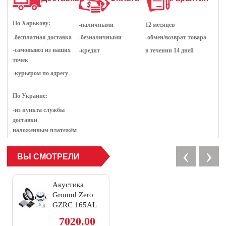
По Харькову:
-наличными
12 месяцев
-бесплатная доставка
-безналичными
-обмен/возврат товара
-самовывоз из наших
-кредит
в течении 14 дней
точек
-курьером по адресу
По Украине:
-из пункта службы
доставки
наложенным платежём
‹
›
ВЫ СМОТРЕЛИ
Акустика
Ground Zero
GZRC 165AL
WHITE
7020.00