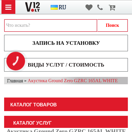
Вход
/
Регистрация
АВТОЗВУК
АВТОСВЕТ
Поиск
АКСЕССУАРЫ И ДОПОЛНИТЕЛЬНОЕ ОБОРУДОВАНИЕ
АККУМУЛЯТОРЫ
ВИДЕОРЕГИСТРАТОРЫ
КНОПКА
ЗВ'ЯЗКУ
ВИДЫ УСЛУГ / СТОИМОСТЬ
МУЛЬТИМЕДИА
Главная
»
Акустика Ground Zero GZRC 165AL WHITE
НАВИГАТОРЫ
ОХРАННЫЕ СИСТЕМЫ
КАТАЛОГ ТОВАРОВ
ПАРКОВОЧНЫЕ СИСТЕМЫ
ТОНИРОВАНИЕ / БРОНИРОВАНИЕ
КАТАЛОГ УСЛУГ
Акустика Ground Zero GZRC 165AL WHITE