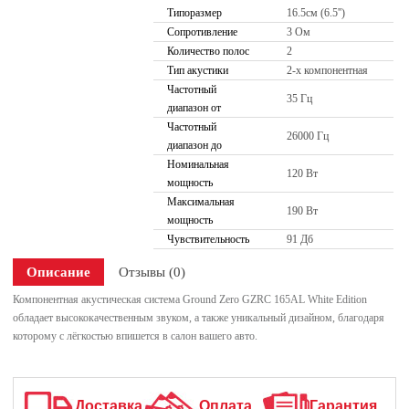
Типоразмер
16.5см (6.5'')
Сопротивление
3 Ом
Количество полос
2
Тип акустики
2-х компонентная
Частотный
35 Гц
диапазон от
Частотный
26000 Гц
диапазон до
Номинальная
120 Вт
мощность
Максимальная
190 Вт
мощность
Чувствительность
91 Дб
Описание
Отзывы (0)
Компонентная акустическая система Ground Zero GZRC 165AL White Edition
обладает высококачественным звуком, а также уникальный дизайном, благодаря
которому с лёгкостью впишется в салон вашего авто.
Доставка
Оплата
Гарантия