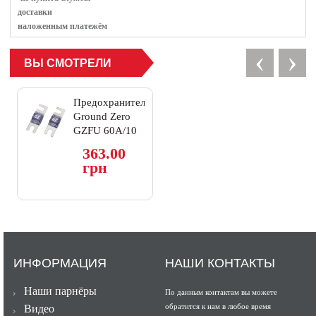
доставки
наложенным платежём
‹
›
ВЫ СМОТРЕЛИ
Предохранитель
Ground Zero
GZFU 60A/10
MANL
363.00
грн
ИНФОРМАЦИЯ
НАШИ КОНТАКТЫ
Наши парнёры
По данным контактам вы можете
обратится к нам в любое время
Видео