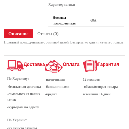
Характеристики
Номинал
60А
предохранителя
Описание
Отзывы (0)
Приятный предохранитель с отличной ценой. Вас приятно удивит качество товара.
Доставка
Оплата
Гарантия
По Харькову:
-наличными
12 месяцев
-бесплатная доставка
-безналичными
-обмен/возврат товара
-самовывоз из наших
-кредит
в течении 14 дней
точек
-курьером по адресу
По Украине:
-из пункта службы