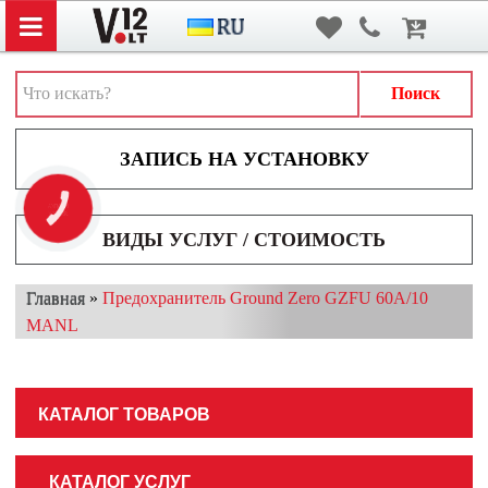
Вход
/
Регистрация
АВТОЗВУК
АВТОСВЕТ
Поиск
АКСЕССУАРЫ И ДОПОЛНИТЕЛЬНОЕ ОБОРУДОВАНИЕ
АККУМУЛЯТОРЫ
КНОПКА
ВИДЕОРЕГИСТРАТОРЫ
ЗВ'ЯЗКУ
ВИДЫ УСЛУГ / СТОИМОСТЬ
МУЛЬТИМЕДИА
Главная
»
Предохранитель Ground Zero GZFU 60A/10
НАВИГАТОРЫ
MANL
ОХРАННЫЕ СИСТЕМЫ
ПАРКОВОЧНЫЕ СИСТЕМЫ
КАТАЛОГ ТОВАРОВ
ТОНИРОВАНИЕ / БРОНИРОВАНИЕ
КАТАЛОГ УСЛУГ