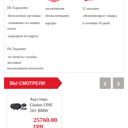
По Харькову:
-наличными
12 месяцев
-бесплатная доставка
-безналичными
-обмен/возврат товара
-самовывоз из наших
-кредит
в течении 14 дней
точек
-курьером по адресу
По Украине:
-из пункта службы
доставки
наложенным платежём
‹
›
ВЫ СМОТРЕЛИ
Акустика
Gladen ONE
201 BMW
EXTREME
25760.00
грн