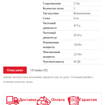
Сопротивление
2 Ом
Количество полос
3
Тип акустики
Компонентная
Сетки
Есть
Частотный
45 Гц
диапазон от
Частотный
20 кГц
диапазон до
Номинальная
150 Вт
мощность
Максимальная
225 Вт
мощность
Чувствительность
94 Дб
Описание
Отзывы (0)
Данная автоакустика несомненно придется вам по душе. Стильный дизайн и
отличное качество звука.
Доставка
Оплата
Гарантия