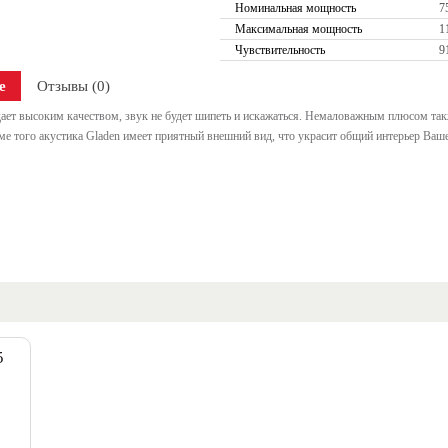
Номинальная мощность
7
Максимальная мощность
1
Чувствительность
9
е
Отзывы (0)
ает высоким качеством, звук не будет шипеть и искажаться. Немаловажным плюсом так
ме того акустика Gladen имеет приятный внешний вид, что украсит общий интерьер Ваш
5