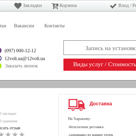
Закладки
Корзина
Вход
/
Р
тьи
Вакансии
Контакты
(097) 000-12-12
12volt.ua@12volt.ua
Виды услуг / Стоимост
Вход
/
Регистрация
РАТОРЫ
МУЛЬТИМЕДИА
НАВИГАТОРЫ
Доставка
В закладки
По Харькову:
В сравнение
-бесплатная доставка
сать отзыв
-самовывоз из наших точек