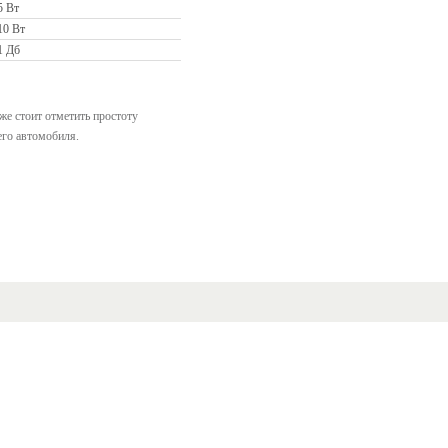
5 Вт
10 Вт
1 Дб
же стоит отметить простоту
его автомобиля.