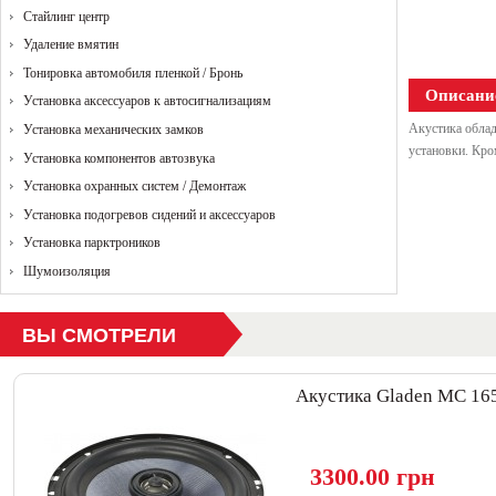
Стайлинг центр
Удаление вмятин
Тонировка автомобиля пленкой / Бронь
Описани
Установка аксессуаров к автосигнализациям
Акустика облад
Установка механических замков
установки. Кро
Установка компонентов автозвука
Установка охранных систем / Демонтаж
Установка подогревов сидений и аксессуаров
Установка парктроников
Шумоизоляция
ВЫ СМОТРЕЛИ
Акустика Gladen MC 16
3300.00 грн