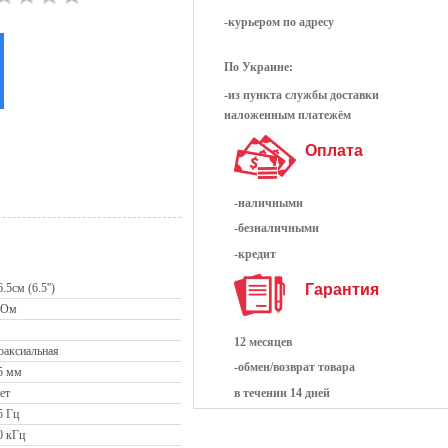
-курьером по адресу
По Украине:
-из пункта службы доставки
наложенным платежём
Оплата
-наличными
-безналичными
-кредит
Гарантия
.5см (6.5'')
 Ом
12 месяцев
оаксиальная
-обмен/возврат товара
5 мм
ет
в течении 14 дней
5 Гц
0 кГц