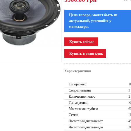
Цена товара, может быть не
актуальной, уточняйте у
менеджера.
Характеристики
Типоразмер
16
Сопротивление
3
Количество полос
2
Тип акустики
К
Монтажная глубина
6
Сетки
Н
Частотный диапазон от
4
Частотный диапазон до
2