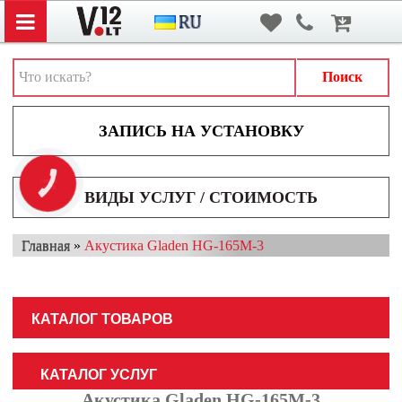
Вход
/
Регистрация
АВТОЗВУК
АВТОСВЕТ
Поиск
АКСЕССУАРЫ И ДОПОЛНИТЕЛЬНОЕ ОБОРУДОВАНИЕ
АККУМУЛЯТОРЫ
ВИДЕОРЕГИСТРАТОРЫ
КНОПКА
ЗВ'ЯЗКУ
ВИДЫ УСЛУГ / СТОИМОСТЬ
МУЛЬТИМЕДИА
Главная
»
Акустика Gladen HG-165M-3
НАВИГАТОРЫ
ОХРАННЫЕ СИСТЕМЫ
КАТАЛОГ ТОВАРОВ
ПАРКОВОЧНЫЕ СИСТЕМЫ
ТОНИРОВАНИЕ / БРОНИРОВАНИЕ
КАТАЛОГ УСЛУГ
Акустика Gladen HG-165M-3