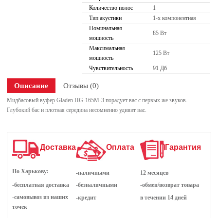
Количество полос
1
Тип акустики
1-х компонентная
Номинальная
85 Вт
мощность
Максимальная
125 Вт
мощность
Чувствительность
91 Дб
Описание
Отзывы (0)
Мидбасовый вуфер Gladen HG-165M-3 порадует вас с первых же звуков.
Глубокий бас и плотная середина несомненно удивит вас.
Доставка
Оплата
Гарантия
По Харькову:
-наличными
12 месяцев
-бесплатная доставка
-безналичными
-обмен/возврат товара
-самовывоз из наших
-кредит
в течении 14 дней
точек