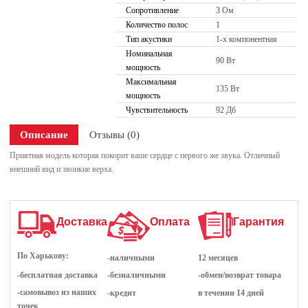
Сопротивление
3 Ом
Количество полос
1
Тип акустики
1-х компонентная
Номинальная
90 Вт
мощность
Максимальная
135 Вт
мощность
Чувствительность
92 Дб
Описание
Отзывы (0)
Приятная модель которая покорит ваше сердце с первого же звука. Отличный
внешний вид и звонкие верха.
Доставка
Оплата
Гарантия
По Харькову:
-наличными
12 месяцев
-бесплатная доставка
-безналичными
-обмен/возврат товара
-самовывоз из наших
-кредит
в течении 14 дней
точек