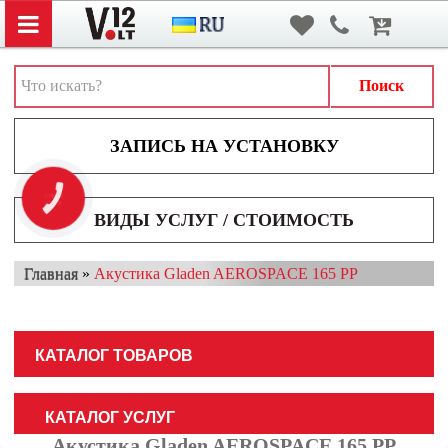
Вход
/
Регистрация
АВТОЗВУК
АВТОСВЕТ
Поиск
АКСЕССУАРЫ И ДОПОЛНИТЕЛЬНОЕ ОБОРУДОВАНИЕ
АККУМУЛЯТОРЫ
ВИДЕОРЕГИСТРАТОРЫ
КНОПКА
ЗВ'ЯЗКУ
ВИДЫ УСЛУГ / СТОИМОСТЬ
МУЛЬТИМЕДИА
Главная
»
Акустика Gladen AEROSPACE 165 PP
НАВИГАТОРЫ
ОХРАННЫЕ СИСТЕМЫ
КАТАЛОГ ТОВАРОВ
ПАРКОВОЧНЫЕ СИСТЕМЫ
ТОНИРОВАНИЕ / БРОНИРОВАНИЕ
КАТАЛОГ УСЛУГ
Акустика Gladen AEROSPACE 165 PP