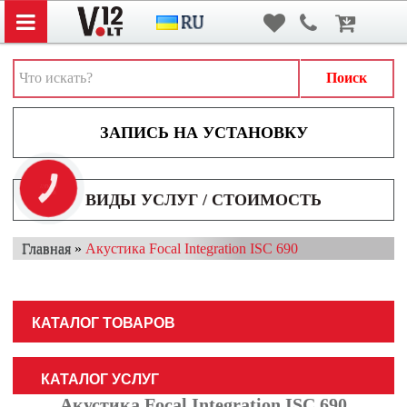
Вход
/
Регистрация
АВТОЗВУК
АВТОСВЕТ
Поиск
АКСЕССУАРЫ И ДОПОЛНИТЕЛЬНОЕ ОБОРУДОВАНИЕ
АККУМУЛЯТОРЫ
ВИДЕОРЕГИСТРАТОРЫ
КНОПКА
ЗВ'ЯЗКУ
ВИДЫ УСЛУГ / СТОИМОСТЬ
МУЛЬТИМЕДИА
Главная
»
Акустика Focal Integration ISC 690
НАВИГАТОРЫ
ОХРАННЫЕ СИСТЕМЫ
КАТАЛОГ ТОВАРОВ
ПАРКОВОЧНЫЕ СИСТЕМЫ
ТОНИРОВАНИЕ / БРОНИРОВАНИЕ
КАТАЛОГ УСЛУГ
Акустика Focal Integration ISC 690