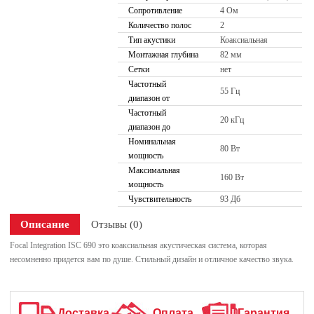
Сопротивление
4 Ом
Количество полос
2
Тип акустики
Коаксиальная
Монтажная глубина
82 мм
Сетки
нет
Частотный
55 Гц
диапазон от
Частотный
20 кГц
диапазон до
Номинальная
80 Вт
мощность
Максимальная
160 Вт
мощность
Чувствительность
93 Дб
Описание
Отзывы (0)
Focal Integration ISC 690 это коаксиальная акустическая система, которая
несомненно придется вам по душе. Стильный дизайн и отличное качество звука.
Доставка
Оплата
Гарантия