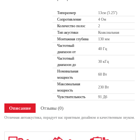
Типоразмер
13см (5.25'')
Сопротивление
4 Ом
Количество полос
2
Тип акустики
Коаксиальная
Монтажная глубина
130 мм
Частотный
40 Гц
диапазон от
Частотный
30 кГц
диапазон до
Номинальная
60 Вт
мощность
Максимальная
230 Вт
мощность
Чувствительность
91 Дб
Описание
Отзывы (0)
Отличная автоакустика, порадует вас приятным дизайном и качественным звуком.