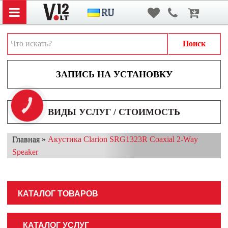
Вход
/
Регистрация
АВТОЗВУК
АВТОСВЕТ
Поиск
АКСЕССУАРЫ И ДОПОЛНИТЕЛЬНОЕ ОБОРУДОВАНИЕ
АККУМУЛЯТОРЫ
ВИДЕОРЕГИСТРАТОРЫ
КНОПКА
ЗВ'ЯЗКУ
ВИДЫ УСЛУГ / СТОИМОСТЬ
МУЛЬТИМЕДИА
Главная
»
Акустика Clarion SRG1323R Coaxial 2-Way
НАВИГАТОРЫ
Speaker
ОХРАННЫЕ СИСТЕМЫ
ПАРКОВОЧНЫЕ СИСТЕМЫ
КАТАЛОГ ТОВАРОВ
ТОНИРОВАНИЕ / БРОНИРОВАНИЕ
КАТАЛОГ УСЛУГ