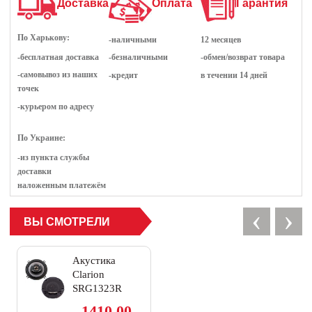
Доставка
Оплата
Гарантия
По Харькову:
-наличными
12 месяцев
-бесплатная доставка
-безналичными
-обмен/возврат товара
-самовывоз из наших
-кредит
в течении 14 дней
точек
-курьером по адресу
По Украине:
-из пункта службы
доставки
наложенным платежём
‹
›
ВЫ СМОТРЕЛИ
Акустика
Clarion
SRG1323R
Coaxial 2-Way
1410.00